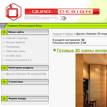
Главная
|
Регистрация
|
Вход
Меню сайта
Главная
»
Файлы
» Другие сборники 3D мод
Главная страница
В разделе материалов
:
52
Каталог файлов
Показано материалов
:
1-10
Портфолио
Готовые 3D сцены интерь
Обратная связь
Онлайн игры
Список каталогов в к...
Категории раздела
Другие сборники 3D моделей
[52]
Статистика
Форма входа