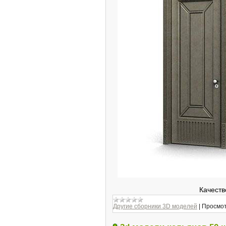
Качеств
Другие сборники 3D моделей
|
Просмот