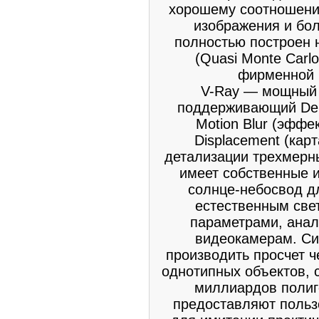
хорошему соотношению
изображения и бо
полностью построен 
(Quasi Monte Car
фирменной 
V-Ray — мощный 
поддерживающий Depth
Motion Blur (эффе
Displacement (кар
детализации трехмерны
имеет собственные 
солнце-небосвод д
естественным све
параметрами, анал
видеокамерам. Си
производить просчет 
однотипных объектов, 
миллиардов полиг
предоставляют польз