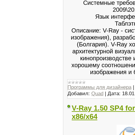
Системные требов
2009\20
Язык интерфе
Таблэт
Описание: V-Ray - си
изображения), разраб
(Болгария). V-Ray 
архитектурной визуал
кинопроизводстве 
хорошему соотношению
изображения и
Программы для дизайнера
Добавил:
Quad
|
Дата:
18.01
V-Ray 1.50 SP4 fo
x86/x64