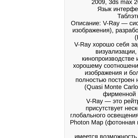
2009, 3ds max 2
Язык интерфе
Таблэт
Описание: V-Ray — си
изображения), разраб
(
V-Ray хорошо себя з
визуализации,
кинопроизводстве 
хорошему соотношению
изображения и бо
полностью построен 
(Quasi Monte Car
фирменной 
V-Ray — это рейт
присутствует нес
глобального освещения (
Photon Map (фотонная к
имеется возможность