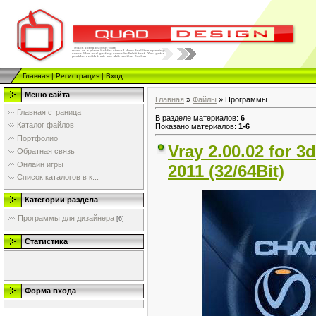
Главная
|
Регистрация
|
Вход
Меню сайта
Главная
»
Файлы
» Программы
Главная страница
В разделе материалов
:
6
Каталог файлов
Показано материалов
:
1-6
Портфолио
Vray 2.00.02 for 3
Обратная связь
Онлайн игры
2011 (32/64Bit)
Список каталогов в к...
Категории раздела
Программы для дизайнера
[6]
Статистика
Форма входа