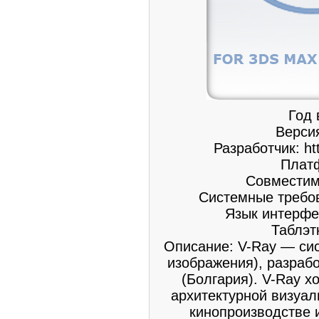
Год 
Версия
Разработчик: ht
Платф
Совместимо
Системные требов
Язык интерфе
Таблэт
Описание: V-Ray — си
изображения), разраб
(Болгария). V-Ray 
архитектурной визуал
кинопроизводстве 