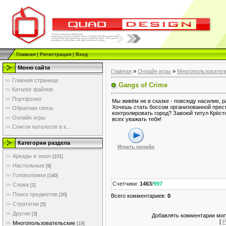
Главная
|
Регистрация
|
Вход
Меню сайта
Главная
»
Онлайн игры
»
Многопользовател
Главная страница
Gangs of Crime
Каталог файлов
Портфолио
Мы живём не в сказке - повсюду насилие, ра
Хочешь стать боссом организованной прес
Обратная связь
контролировать город? Завоюй титул Крёст
Онлайн игры
всех уважать тебя!
Список каталогов в к...
Категории раздела
Играть онлайн
Аркады и экшн
[101]
Настольные
[9]
Головоломки
[140]
Счетчики
:
1463
/
997
Слова
[1]
Поиск предметов
[20]
Всего комментариев
:
0
Стратегии
[5]
Другие
[3]
Добавлять комментарии могу
[
Р
Многопользовательские
[19]