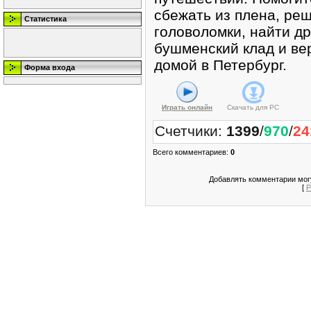
сбежать из плена, реш
Статистика
головоломки, найти д
бушменский клад и ве
домой в Петербург.
Форма входа
Играть онлайн
Скачать для
PC
Счетчики
:
1399
/
970
/
24
Всего комментариев
:
0
Добавлять комментарии могу
[
Р