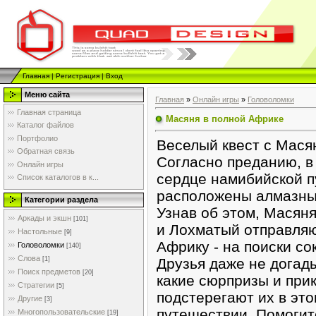
Главная
|
Регистрация
|
Вход
Меню сайта
Главная
»
Онлайн игры
»
Головоломки
Главная страница
Масяня в полной Африке
Каталог файлов
Портфолио
Веселый квест с Мася
Обратная связь
Согласно преданию, в
Онлайн игры
сердце намибийской 
Список каталогов в к...
расположены алмазны
Категории раздела
Узнав об этом, Масян
Аркады и экшн
[101]
и Лохматый отправляю
Настольные
[9]
Африку - на поиски со
Головоломки
[140]
Слова
[1]
Друзья даже не догад
Поиск предметов
[20]
какие сюрпризы и при
Стратегии
[5]
подстерегают их в эт
Другие
[3]
путешествии. Помоги
Многопользовательские
[19]